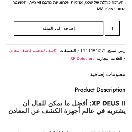
nהערכה כוללת של שלט, אוזניות אלחוטיות מדגם WSAII, והפוינטר
הטוב בעולם MI6.
كمية
إضافة إلى السلة
كاشف
المعادن
DEUS2
رمز المنتج:
1943171-1-1-1-1
التصنيفات:
كاشف للذهب
,
كاشف معادن
RCWSAII
العلامة التجارية:
XP Detectors
MI6
طبق
معلومات إضافية
"13
Product Description
XP DEUS II: أفضل ما يمكن للمال أن
يشتريه في عالم أجهزة الكشف عن المعادن