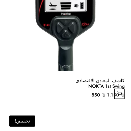
كاشف المعادن الاقتصادي
NOKTA 1st Swing
السعر
السعر
850
₪
1,150
₪
الأصلي
الحالي
هو:
هو:
850 ₪.
1,150 ₪.
تخفيض!