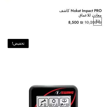
Nokat Impact PRO كاشف
معادن للاعماق
السعر
السعر
8,500
₪
10,200
₪
الأصلي
الحالي
هو:
هو:
8,500 ₪.
10,200 ₪.
تخفيض!