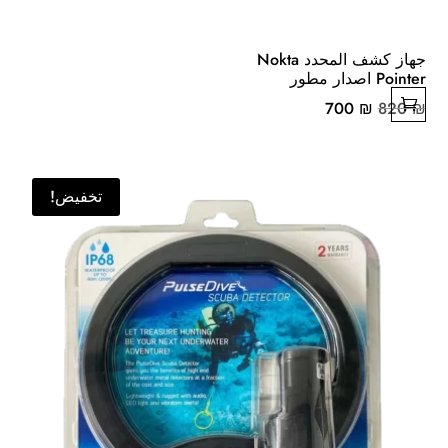
جهاز كشف المحدد Nokta
Pointer اصدار مطور
السعر
السعر
700
₪
820
₪
الأصلي
الحالي
هو:
هو:
700 ₪.
820 ₪.
تخفيض!