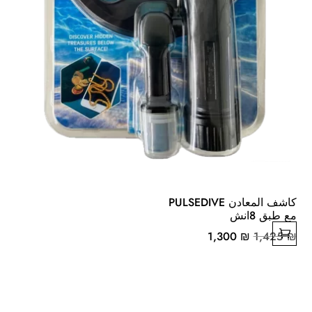
كاشف المعادن PULSEDIVE
مع طبق 8انش
السعر
السعر
1,300
₪
1,425
₪
الأصلي
الحالي
هو:
هو:
1,300 ₪.
1,425 ₪.