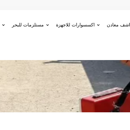
شف معادن
اكسسوارات للاجهزة
مستلزمات للبحر
واسير