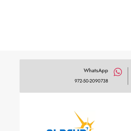
WhatsApp

972-50-2090738