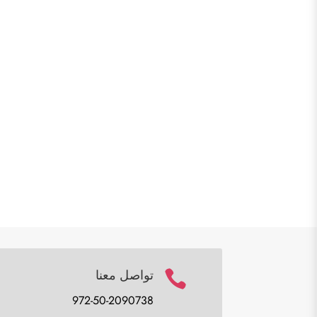
تواصل معنا

972-50-2090738