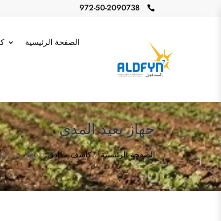
972-50-2090738

الصفحة الرئيسية
كا
جهاز بعيد المدى
الصفحة الرئيسية
/
كاشف معادن
/ جهاز بعيد ال