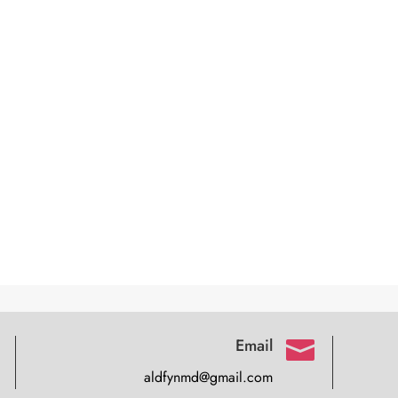
Email

aldfynmd@gmail.com