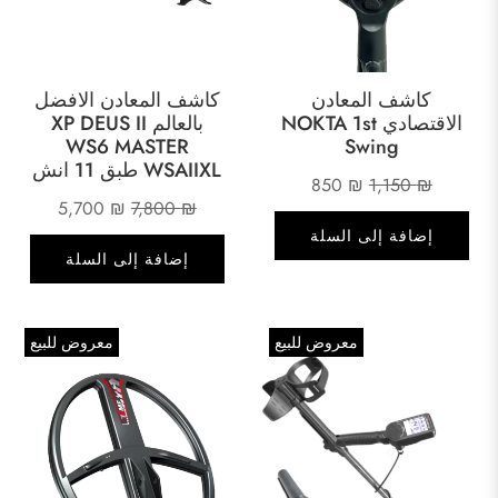
كاشف المعادن
كاشف المعادن الافضل
الاقتصادي NOKTA 1st
بالعالم XP DEUS II
WS6 MASTER
Swing
WSAIIXL طبق 11 انش
السعر
السعر
850
₪
1,150
₪
السعر
السعر
5,700
₪
7,800
₪
الأصلي
الحالي
إضافة إلى السلة
الأصلي
الحالي
هو:
هو:
إضافة إلى السلة
هو:
هو:
850 ₪.
1,150 ₪.
5,700 ₪.
7,800 ₪.
معروض للبيع
معروض للبيع