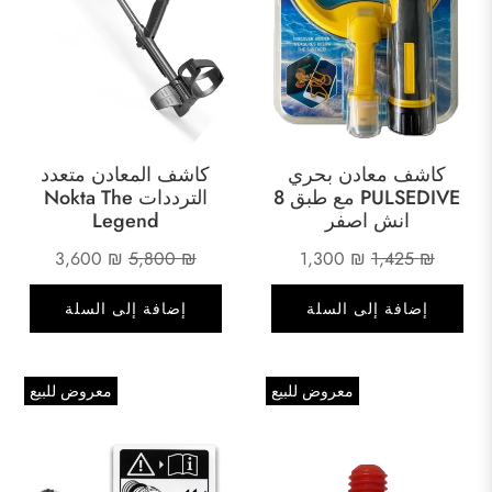
كاشف معادن بحري
كاشف المعادن متعدد
PULSEDIVE مع طبق 8
الترددات Nokta The
انش اصفر
Legend
السعر
السعر
السعر
السعر
3,600
₪
5,800
₪
1,300
₪
1,425
₪
الأصلي
الحالي
الأصلي
الحالي
إضافة إلى السلة
إضافة إلى السلة
هو:
هو:
هو:
هو:
3,600 ₪.
5,800 ₪.
1,300 ₪.
1,425 ₪.
معروض للبيع
معروض للبيع