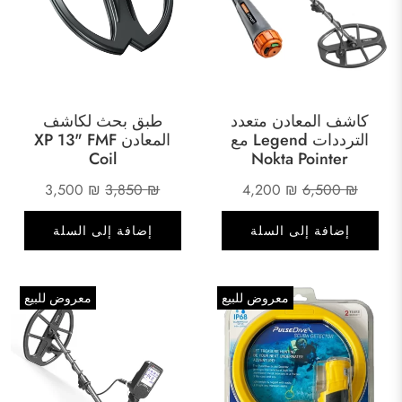
كاشف المعادن متعدد
طبق بحث لكاشف
الترددات Legend مع
المعادن XP 13" FMF
Coil
Nokta Pointer
السعر
السعر
السعر
السعر
3,500
₪
3,850
₪
4,200
₪
6,500
₪
الأصلي
الحالي
الأصلي
الحالي
إضافة إلى السلة
إضافة إلى السلة
هو:
هو:
هو:
هو:
3,500 ₪.
3,850 ₪.
4,200 ₪.
6,500 ₪.
معروض للبيع
معروض للبيع