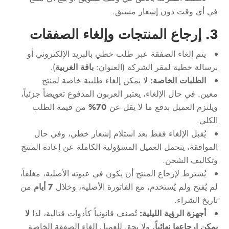
في أي وقت دون إشعار مسبق.
3. إرجاع المنتجات وإلغاء الصفقات
يتم إلغاء الصفقة عبر طلب خطي بالبريد الإلكتروني أو
برسالة خطية لمقر الشركة (العنوان:
باقة الغربية
).
الطلبات الخاصة:
لا يمكن إلغاء طلبية خاصة لمنتج
معين. في حال الإلغاء، يعتبر العربون المدفوع تعويضاً جزئياً،
ويلتزم العميل بدفع ما لا يقل عن
70%
من قيمة الطلب
الكلي.
يُقبل الإلغاء فقط بعد استلام إشعار خطي، وفي حال
الموافقة، يتحمل العميل المسؤولية الكاملة عن إعادة المنتج
وتكاليف الشحن.
يُشترط لإرجاع المنتج أن يكون في عبوته الأصلية، مغلقاً،
لم يُفتح ولم يُستخدم، مع الفاتورة الأصلية، وخلال
7 أيام
من
تاريخ الشراء.
أجهزة الرؤية الليلية:
تُصنف قانونياً كأدوات قتالية، لذا
لا
يمكن إرجاعها نهائياً
، ولا يحق للعميل إلغاء الصفقة الخاصة