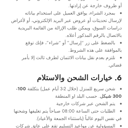
أو ظروف خارجة عن إرادتها.
بمجرد الشراء، يوافق العميل على استخدام بياناته
لإرسال تحديثات أو عروض عبر البريد الإلكتروني، أو لأغراض
دراسات السوق، ويمكن طلب الإزالة من القائمة البريدية
بالاتصال بالرقم المذكور أعلاه.
بالضغط على زر “إرسال” أو “شراء”، فإنك توقع
بالموافقة على هذه الشروط.
نلتزم بعدم نقل بيانات الائتمان لطرف ثالث إلا بأمر
قضائي.
6. خيارات الشحن والاستلام
شحن سريع للمنزل (خلال 2-3 أيام عمل) بتكلفة
100-
300 شيكل
. حسب البلد او المنطقة
يتم الشحن عبر شركات خارجية
الطلبات حتى الساعة 08:00 صباحاً يتم تغليفها وشحنها
في نفس اليوم غالباً (باستثناء الجمعة والأعياد).
المسؤولية عن مواعيد التسليم تقع على عاتق شركات