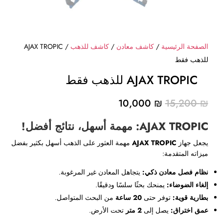
الصفحة الرئيسية
/
كاشف معادن
/
كاشف للذهب
/ AJAX TROPIC
للذهب فقط
AJAX TROPIC للذهب فقط
السعر
السعر
10,000
₪
15,200
₪
الأصلي
الحالي
AJAX TROPIC: مهمة أسهل، نتائج أفضل!
هو:
هو:
10,000 ₪.
15,200 ₪.
يجعل جهاز
AJAX TROPIC
مهمة العثور على الذهب أسهل بكثير بفضل
ميزاته المتقدمة:
نظام فصل معادن ذكي:
يتجاهل المعادن غير المرغوبة.
إلغاء الضوضاء:
يمنحك بحثًا سلسًا ودقيقًا.
بطارية قوية:
توفر حتى
20 ساعة
من البحث المتواصل.
عمق اختراق:
يصل إلى
2 متر
تحت الأرض.