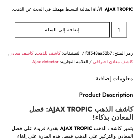
AJAX TROPIC
: الأداة المثالية لتبسيط مهمتك في البحث عن الذهب.
كمية
إضافة إلى السلة
AJAX
TROPIC
للذهب
رمز المنتج:
f0f548aa52b7
التصنيفات:
كاشف للذهب
,
كاشف معادن
,
فقط
كاشف معادن احترافي
العلامة التجارية:
Ajax detector
معلومات إضافية
Product Description
كاشف الذهب AJAX TROPIC: فصل
المعادن بذكاء!
يتميز كاشف الذهب
AJAX TROPIC
بقدرة فريدة على فصل
المعادن والتركيز على الذهب فقط. هذه القدرة على إلغاء