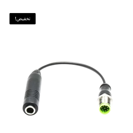
تخفيض!