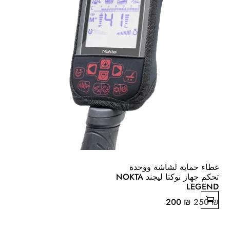
غطاء حماية لشاشة ووحدة
تحكم جهاز نوكتا ليجند NOKTA
LEGEND
السعر
السعر
200
₪
250
₪
الأصلي
الحالي
هو:
هو: