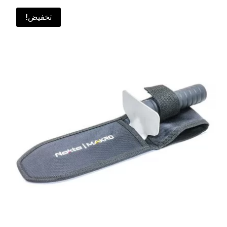
200 ₪.
250 ₪.
تخفيض!