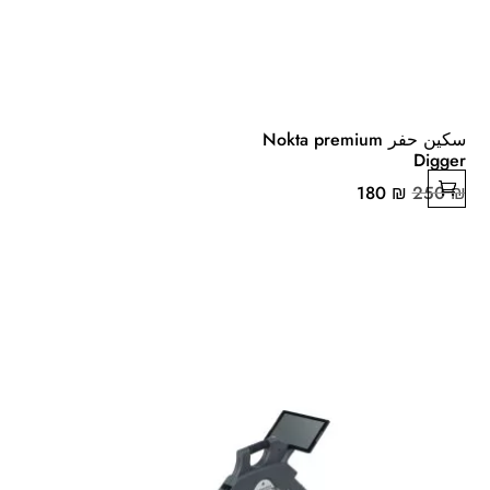
سكين حفر Nokta premium
Digger
السعر
السعر
180
₪
250
₪
الأصلي
الحالي
هو:
هو:
180 ₪.
250 ₪.