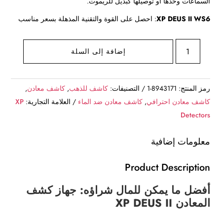
السماعات وحدها أو توصيلها كبديل للريموت.
XP DEUS II WS6
: احصل على القوة والتقنية المذهلة بسعر مناسب
كمية
إضافة إلى السلة
كاشف
المعادن
الافضل
رمز المنتج:
8943171-1
التصنيفات:
كاشف للذهب
,
كاشف معادن
,
بالعالم
كاشف معادن احترافي
,
كاشف معادن ضد الماء
العلامة التجارية:
XP
XP
Detectors
DEUS
II
معلومات إضافية
WS6
MASTER
Product Description
WSAIIXL
أفضل ما يمكن للمال شراؤه: جهاز كشف
طبق
المعادن XP DEUS II
11
انش