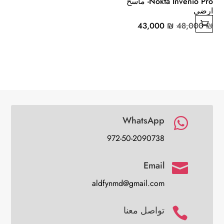
Nokta Invenio Pro- ماسح
ارضي
السعر
السعر
43,000
₪
48,000
₪
الأصلي
الحالي
هو:
هو:
43,000 ₪.
48,000 ₪.
WhatsApp

972-50-2090738
Email

aldfynmd@gmail.com
تواصل معنا
