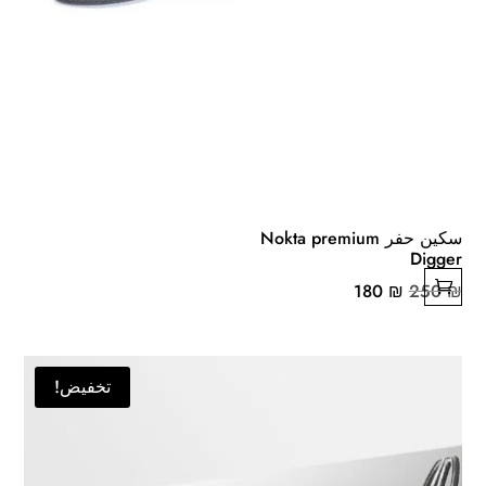
سكين حفر Nokta premium
Digger
السعر
السعر
180
₪
250
₪
الأصلي
الحالي
هو:
هو:
180 ₪.
250 ₪.
تخفيض!