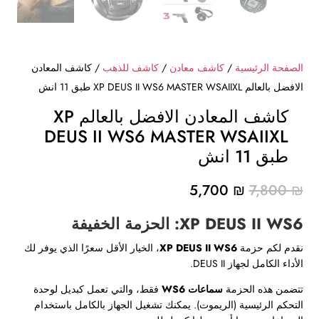
الصفحة الرئيسية
/
كاشف معادن
/
كاشف للذهب
/ كاشف المعادن
الافضل بالعالم XP DEUS II WS6 MASTER WSAIIXL طبق 11 انش
كاشف المعادن الافضل بالعالم XP
DEUS II WS6 MASTER WSAIIXL
طبق 11 انش
السعر
السعر
5,700
₪
7,800
₪
الأصلي
الحالي
XP DEUS II WS6: الحزمة الخفيفة
هو:
هو:
5,700 ₪.
7,800 ₪.
نقدم لكم حزمة
XP DEUS II WS6
، الخيار الأقل سعرًا الذي يوفر لك
الأداء الكامل لجهاز DEUS II.
تتضمن هذه الحزمة
سماعات WS6
فقط، والتي تعمل كبديل لوحدة
التحكم الرئيسية (الريموت). يمكنك تشغيل الجهاز بالكامل باستخدام