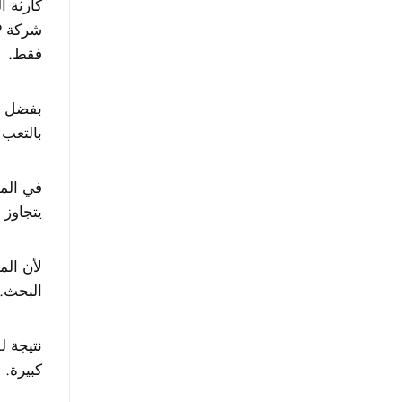
كارثة ا
فقط.
بفضل ه
بالتعب أ
يتجاوز 1.3 كيلوجرام.
لأن الم
البحث.
نتيجة ل
كبيرة.