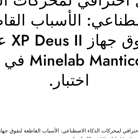
احترافي لمحركات ال
طناعي: الأسباب القا
لتفوق جها
elab Manticore
اختبار.