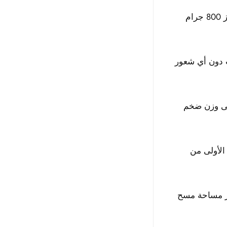
شركة XP تصمم الديوس 2 مع مراعاة صحة المستخدم، ولذلك يزن الجهاز 800 جرام
 دون أي شعور
 يصل إلى وزن ضخم
الأولى من
سر مساحة مسح