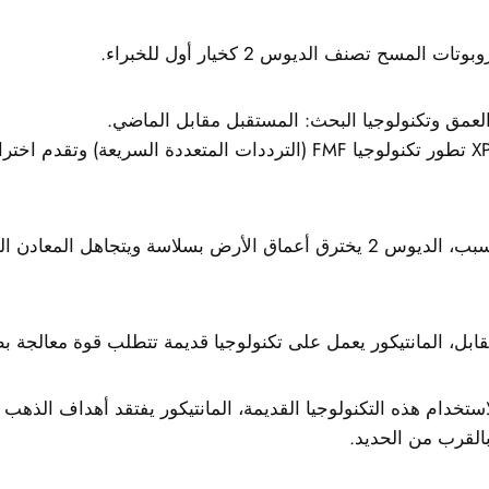
تات المسح تصنف الديوس 2 كخيار أول للخبراء.
لعمق وتكنولوجيا البحث: المستقبل مقابل الماضي.
شركة XP تطور تكنولوجيا FMF (الترددات المتعددة السريعة) وتقدم ا
لهذا السبب، الديوس 2 يخترق أعماق الأرض بسلاسة ويتجاهل المعا
ابل، المانتيكور يعمل على تكنولوجيا قديمة تتطلب قوة معالجة ب
استخدام هذه التكنولوجيا القديمة، المانتيكور يفتقد أهداف الذهب 
القرب من الحديد.