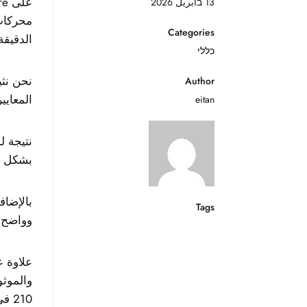
على Minelab Manticore في كل اختبار.
13 בأبريل 2026
محركات
Categories
الدقيق
כללי
Author
المعايير
eitan
بشكل م
بالإضاف
Tags
وواضح ت
علاوة 
210 في تل أبيب، والذي يوفر أجهزة XP و NOKTA و QUEST و GARRETT.