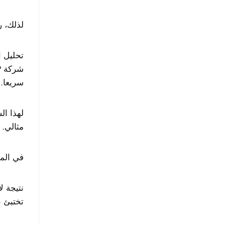
لذلك، روبو
تحليل ا
سريعا.
مثالي.
في المق
نتيجة ل
تختبئ ب