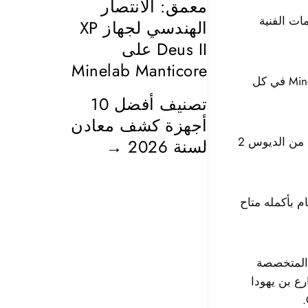
معمق: الانتصار
ات الفنية
الهندسي لجهاز XP
Deus II على
Minelab Manticore
نحن نثبت في هذا المقال أن جهاز XP Deus II يهزم جهاز Minelab Manticore في كل
تصنيف أفضل 10
أجهزة كشف معادن
نتيجة لذلك، مجتمع صائدي الكنوز يؤكد أن المانتيكور يقدم أداء أقل جودة من الديوس 2
لسنة 2026
→
ام بأكمله متاح
 المتخصصة
Erez ) الموجود في شارع بن يهودا